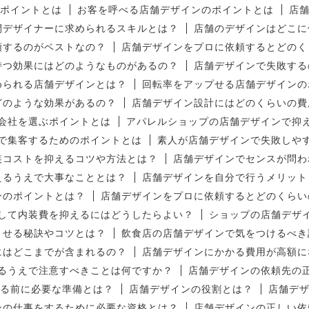
ポイントとは
お客を呼べる店舗デザインのポイントとは
店
間デザイナーに求められるスキルとは？
店舗のデザインはどこに
頼するのがベストなの？
店舗デザインをプロに依頼するとどのく
持つ効果にはどのようなものがあるの？
店舗デザインで失敗する
められる店舗デザインとは？
回転率をアップせる店舗デザインの
どのような効果があるの？
店舗デザイン設計にはどのくらいの費
会社を選ぶポイントとは
アパレルショップの店舗デザインで抑
で集客するためのポイントとは
素人が店舗デザインで失敗しや
装コストを抑えるコツや方法とは？
店舗デザインでセンスが問わ
えるうえで大事なこととは？
店舗デザインを自分で行うメリット
ンのポイントとは？
店舗デザインをプロに依頼するとどのくらい
して内装費を抑えるにはどうしたらよい？
ショップの店舗デザ
させる秘訣やコツとは？
飲食店の店舗デザインで気をつけるべき
にはどこまでが含まれるの？
店舗デザインにかかる費用が高額に
るうえで注意すべきことは何ですか？
店舗デザインの依頼先の
る前に必要な準備とは？
店舗デザインの役割とは？
店舗デ
ンの仕事をするために必要な資格とは？
店舗デザインの正しい依