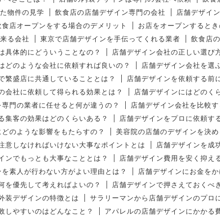
た物件の見学
飲食店の店舗デザイン専門の会社
店舗デザイ
飲食店オープンをする場合のデメリット
お店をオープンするとき
来る会社
東京で店舗デザインを手伝ってくれる業者
飲食店
は具体的にどういうことなの？
店舗デザイン会社の正しい選び
はどのような会社に依頼すれば良いの？
店舗デザイン会社を選
で繁盛店に共通していることとは？
店舗デザインを依頼する前
の会社に依頼して得られる効果とは？
店舗デザインにはどのく
を専門の業者に任せると何が違うの？
店舗デザイン会社を比較す
る集客の効果はどのくらいある？
店舗デザインをプロに依頼す
にどのような影響をもたらすの？
美容院の店舗のデザインを決め
注意しなければいけない大事なポイントとは
店舗デザインを成
インでもっとも大事なこととは？
店舗デザイン費用を安く抑え
ンを素人が行わない方がよい理由とは？
店舗デザインにお金をか
何を優先して考えればよいの？
店舗デザインで押さえておくべ
外装デザインの特徴とは
サラリーマンから店舗デザインのプロ
敗しやすいのはどんなこと？
アパレルの店舗デザインにかかる